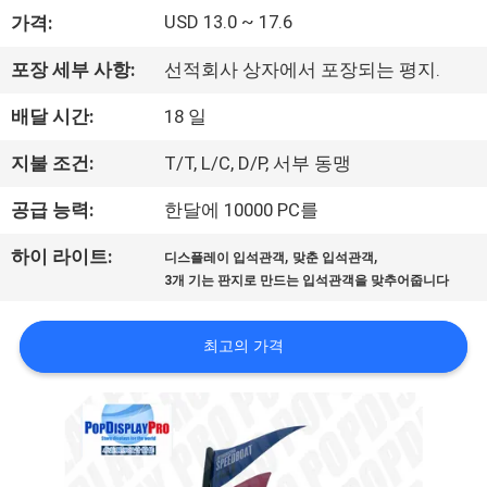
에
USD 13.0 ~ 17.6
가격:
대
포장 세부 사항:
선적회사 상자에서 포장되는 평지.
하
배달 시간:
18 일
여
지불 조건:
T/T, L/C, D/P, 서부 동맹
공급 능력:
한달에 10000 PC를
공
,
,
하이 라이트:
디스플레이 입석관객
맞춘 입석관객
장
3개 기는 판지로 만드는 입석관객을 맞추어줍니다
여
최고의 가격
행
품
질