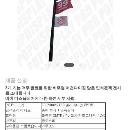
관
리
연
락
주
세
제품 설명
요
3개 기는 맥주 음료를 위한 비주얼 머천다이징 맞춘 입석관객 전시
를 소매합니다
비어 디스플레이에 대한 빠른 세부 사항 :
P.O.P의 크기
300*300*2180 밀리미터인 W*D*H
인
입석관객의 재료
종이 부베 + 금속판대
프린팅
출력된 CMYK / 4C 절차 리토그래픽, 4C/0
용
마무리
글로스리
부속물은 포함했습니다
아무것도