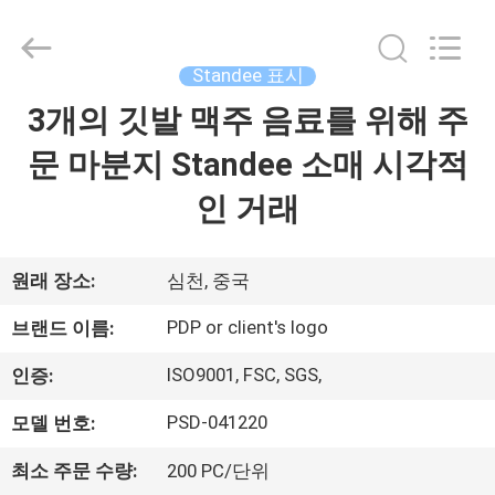
©
2017
-
2026
Popdisplay
Standee 표시
Pro
(HK)
Company
3개의 깃발 맥주 음료를 위해 주
집
Ltd..
All
Rights
문 마분지 Standee 소매 시각적
Reserved.
제
인 거래
품
원래 장소:
심천, 중국
VR
PDP or client's logo
브랜드 이름:
쇼
ISO9001, FSC, SGS,
인증:
PSD-041220
모델 번호:
우
리
최소 주문 수량:
200 PC/단위