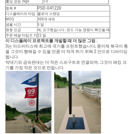
문
홀딩 성능 /kgs
3.0
PSD-041220
항목 #
을
디스플레이의 타입
플로어 스탠딩
MOQ
300개 세트
요
샘플 시간
5 일
원형 요금
예, 요구했습니다 ; 펀드 가능 명령이 확인될 때
구
주문 배달 타임즈 지
22 일
이 디스플레이 프로젝트를 개발할 때 더 많은 그림 :
3는 아드비티스에 최고에 국기를 프린트했습니다, 종이체 북극이 통
하
을 그것이 행해질 수 있을 만큼 더 작게 하기 위해 2 안으로 디바이딩
됩니다.
세
막대기와 금속판대는 더 작은 스피구트로 연결되며, 그것이 패킹 크
기를 가장 작은 것으로 만듭니다.
요
사
이
트
맵