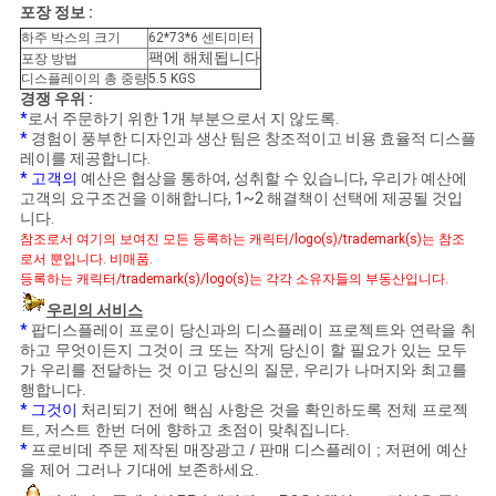
포장 정보 :
하주 박스의 크기
62*73*6 센티미터
PRIVACY
팩에 해체됩니다
포장 방법
디스플레이의 총 중량
5.5 KGS
POLICY
경쟁 우위 :
*
로서 주문하기 위한 1개 부분으로서 지 않도록.
*
경험이 풍부한 디자인과 생산 팀은 창조적이고 비용 효율적 디스플
레이를 제공합니다.
* 고객의
예산은 협상을 통하여, 성취할 수 있습니다, 우리가 예산에
고객의 요구조건을 이해합니다, 1~2 해결책이 선택에 제공될 것입
니다.
참조로서 여기의 보여진 모든 등록하는 캐릭터/logo(s)/trademark(s)는 참조
로서 뿐입니다. 비매품.
등록하는 캐릭터/trademark(s)/logo(s)는 각각 소유자들의 부동산입니다.
우리의 서비스
*
팝디스플레이 프로이 당신과의 디스플레이 프로젝트와 연락을 취
하고 무엇이든지 그것이 크 또는 작게 당신이 할 필요가 있는 모두
가 우리를 전달하는 것 이고 당신의 질문, 우리가 나머지와 최고를
행합니다.
* 그것이
처리되기 전에 핵심 사항은 것을 확인하도록 전체 프로젝
트, 저스트 한번 더에 향하고 초점이 맞춰집니다.
*
프로비데 주문 제작된 매장광고 / 판매 디스플레이 ; 저편에 예산
을 제어 그러나 기대에 보존하세요.